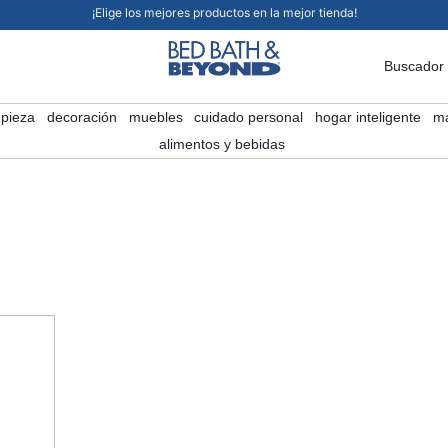
¡Elige los mejores productos en la mejor tienda!
Buscador
mpieza
decoración
muebles
cuidado personal
hogar inteligente
ma
alimentos y bebidas