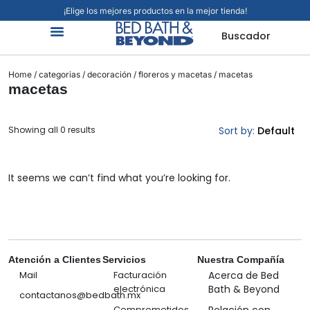
¡Elige los mejores productos en la mejor tienda!
Buscador
Home
/
categorias
/
decoración
/
floreros y macetas
/ macetas
macetas
Showing all 0 results
Sort by:
Default
It seems we can’t find what you’re looking for.
Atención a Clientes
Servicios
Nuestra Compañía
Mail
Facturación
Acerca de Bed
electrónica
Bath & Beyond
contactanos@bedbath.mx
Comprometidos