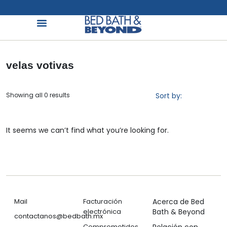
¡Elige los mejores productos en la mejor tienda!
Buscador
Organización Y Limpieza
Cuidado Personal
Hogar Inteligente
Mascotas Viajes Y Más
Jardín Y Exteriores
Alimentos Y Bebidas
Home
/
categorias
/
decoración
/
velas
/ velas votivas
velas votivas
Showing all 0 results
Sort by:
Popularity
It seems we can’t find what you’re looking for.
Atención a Clientes
Servicios
Nuestra Compañía
Mail
Facturación
Acerca de Bed
electrónica
Bath & Beyond
contactanos@bedbath.mx
Comprometidos