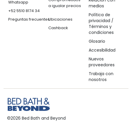
Relación con
Whatsapp
a igualar precios
medios
+52 5510 8174 34
Tu tienda favorita
Política de
Preguntas frecuentes
Ubicaciones
privacidad /
Términos y
Cashback
condiciones
Glosario
Accesibilidad
Nuevos
proveedores
Trabaja con
nosotros
Tu hogar,
como te gusta.
©2026 Bed Bath and Beyond