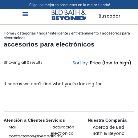
¡Elige los mejores productos en la mejor tienda!
Buscador
Organización Y Limpieza
Cuidado Personal
Hogar Inteligente
Mascotas Viajes Y Más
Jardín Y Exteriores
Alimentos Y Bebidas
Home
/
categorias
/
hogar inteligente
/
entretenimiento
/ accesorios para
electrónicos
accesorios para electrónicos
Showing all 0 results
Sort by:
Price (low to high)
It seems we can’t find what you’re looking for.
Atención a Clientes
Servicios
Nuestra Compañía
Mail
Facturación
Acerca de Bed
electrónica
Bath & Beyond
contactanos@bedbath.mx