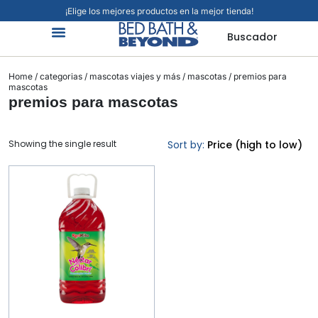
¡Elige los mejores productos en la mejor tienda!
Buscador
Organización Y Limpieza
Cuidado Personal
Hogar Inteligente
Mascotas Viajes Y Más
Jardín Y Exteriores
Alimentos Y Bebidas
Home
/
categorias
/
mascotas viajes y más
/
mascotas
/ premios para
mascotas
premios para mascotas
Showing the single result
Sort by:
Price (high to low)