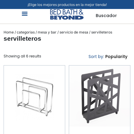
¡Elige los mejores productos en la mejor tienda!
Buscador
Organización Y Limpieza
Cuidado Personal
Hogar Inteligente
Mascotas Viajes Y Más
Jardín Y Exteriores
Alimentos Y Bebidas
Home
/
categorias
/
mesa y bar
/
servicio de mesa
/ servilleteros
servilleteros
Showing all 6 results
Sort by:
Popularity