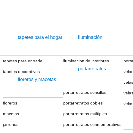
tapetes para el hogar
iluminación
tapetes para entrada
iluminación de interiores
port
portarretratos
tapetes decorativos
velas
floreros y macetas
vela
portarretratos sencillos
velas
floreros
portarretratos dobles
velas
macetas
portarretratos múltiples
jarrones
portarretratos conmemorativos