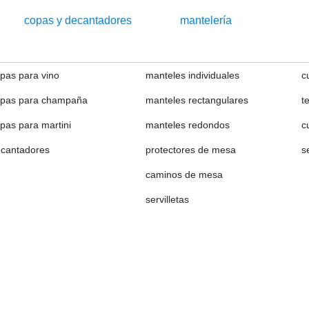
copas y decantadores
mantelería
pas para vino
manteles individuales
c
pas para champaña
manteles rectangulares
t
pas para martini
manteles redondos
c
cantadores
protectores de mesa
s
caminos de mesa
servilletas