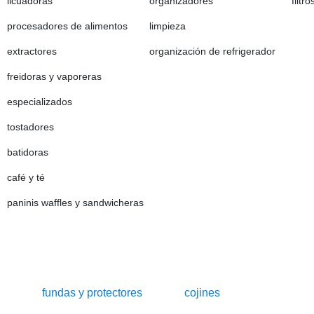
licuadoras
organizadores
filtr
procesadores de alimentos
limpieza
extractores
organización de refrigerador
freidoras y vaporeras
especializados
tostadores
batidoras
café y té
paninis waffles y sandwicheras
fundas y protectores
cojines