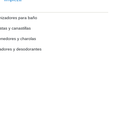
nizadores para baño
tas y canastillas
enedores y charolas
iadores y desodorantes