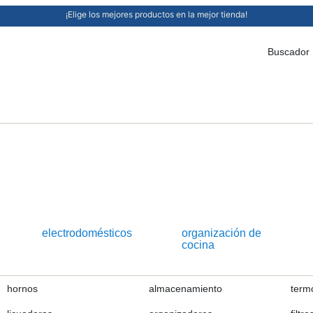
¡Elige los mejores productos en la mejor tienda!
Buscador
electrodomésticos
organización de
cocina
hornos
almacenamiento
term