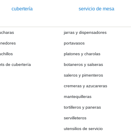
cubertería
servicio de mesa
ucharas
jarras y dispensadores
enedores
portavasos
uchillos
platones y charolas
ets de cubertería
botaneros y salseras
saleros y pimenteros
cremeras y azucareras
mantequilleras
tortilleros y paneras
servilleteros
utensilios de servicio