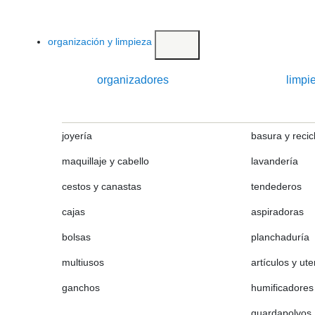
organización y limpieza
organizadores
limpi
joyería
basura y recic
maquillaje y cabello
lavandería
cestos y canastas
tendederos
cajas
aspiradoras
bolsas
planchaduría
multiusos
artículos y ute
ganchos
humificadores
guardapolvos