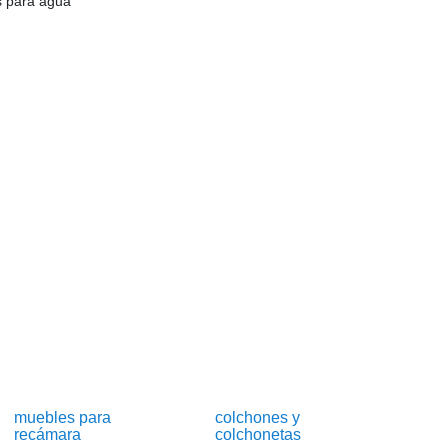
os para agua
muebles para
colchones y
recámara
colchonetas