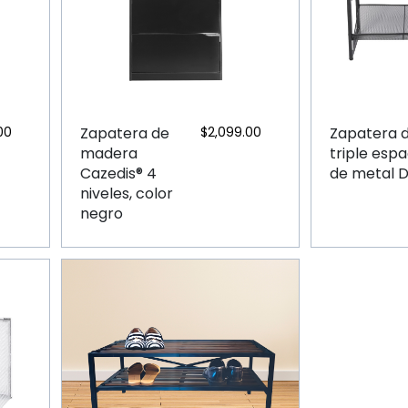
00
Zapatera de
$
2,099.00
Zapatera 
madera
triple espa
Cazedis® 4
de metal 
niveles, color
negro