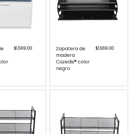
de
$
1,569.00
Zapatera de
$
1,569.00
madera
olor
Cazedis® color
negro