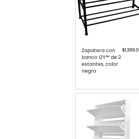
Zapatera con
$
1,399.
banco IZY™ de 2
estantes, color
negro