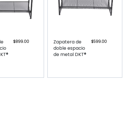
de
$
899.00
Zapatera de
$
599.00
cio
doble espacio
DKT®
de metal DKT®