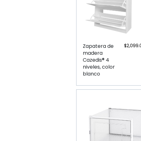
Zapatera de
$
2,099.
madera
Cazedis® 4
niveles, color
blanco