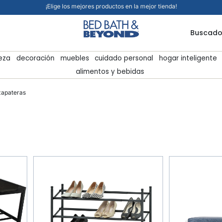
¡Elige los mejores productos en la mejor tienda!
Buscado
ieza
decoración
muebles
cuidado personal
hogar inteligente
alimentos y bebidas
zapateras