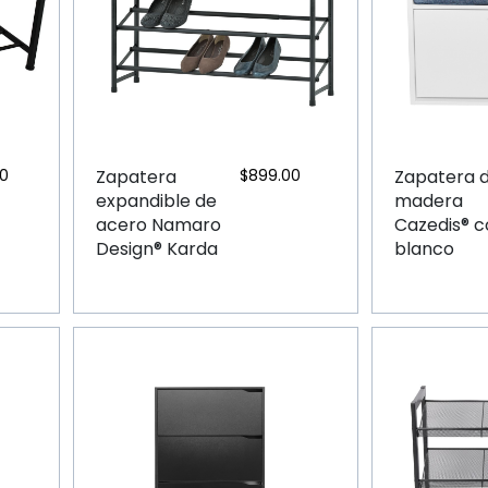
00
Zapatera
$
899.00
Zapatera 
expandible de
madera
acero Namaro
Cazedis® c
Design® Karda
blanco