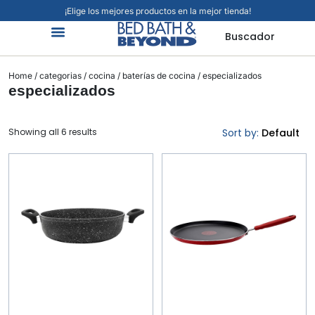
¡Elige los mejores productos en la mejor tienda!
Buscador
Organización Y Limpieza
Cuidado Personal
Hogar Inteligente
Mascotas Viajes Y Más
Jardín Y Exteriores
Alimentos Y Bebidas
Home
/
categorias
/
cocina
/
baterías de cocina
/ especializados
especializados
Showing all 6 results
Sort by:
Default