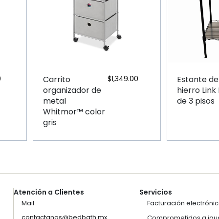
0
Carrito
$
1,349.00
Estante de
organizador de
hierro Link
metal
de 3 pisos
Whitmor™ color
gris
Atención a Clientes
Servicios
Mail
Facturación electróni
contactanos@bedbath.mx
Comprometidos a igua