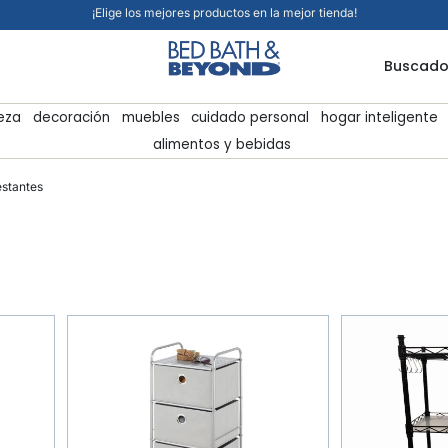
¡Elige los mejores productos en la mejor tienda!
Buscado
ieza
decoración
muebles
cuidado personal
hogar inteligente
alimentos y bebidas
estantes