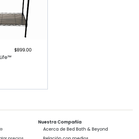
$
899.00
 Life™
Nuestra Compañía
ca
Acerca de Bed Bath & Beyond
lar precios
Relación con medios