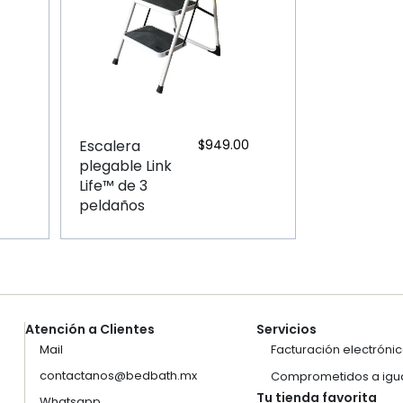
0
Escalera
$
949.00
plegable Link
Life™ de 3
peldaños
Atención a Clientes
Servicios
Mail
Facturación electróni
contactanos@bedbath.mx
Comprometidos a igua
Tu tienda favorita
Whatsapp