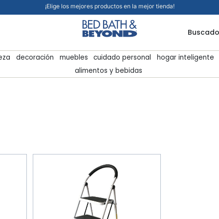
¡Elige los mejores productos en la mejor tienda!
Buscado
ieza
decoración
muebles
cuidado personal
hogar inteligente
alimentos y bebidas