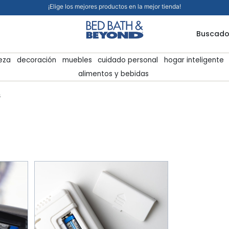
¡Elige los mejores productos en la mejor tienda!
Buscado
ieza
decoración
muebles
cuidado personal
hogar inteligente
alimentos y bebidas
s