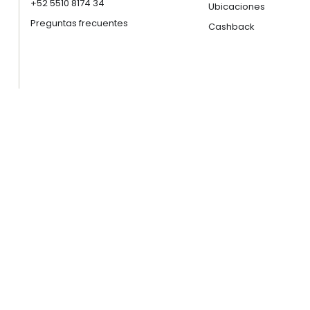
+52 5510 8174 34
Ubicaciones
Preguntas frecuentes
Cashback
Sugeridas:
Cocina
Recámara
Baño
Organización
Decoración