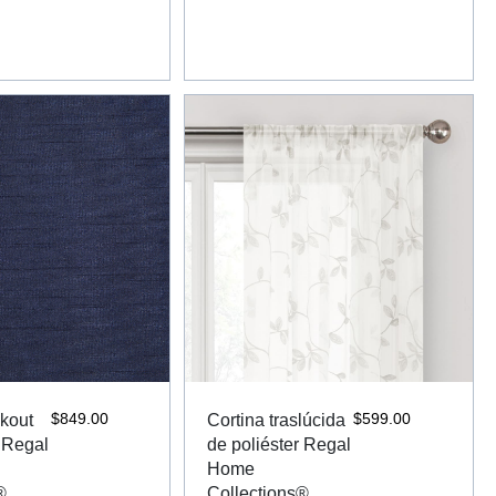
$
849.00
$
599.00
ckout
Cortina traslúcida
r Regal
de poliéster Regal
Home
®
Collections®