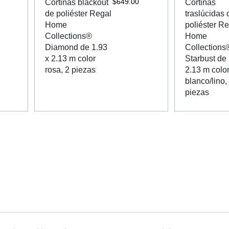
$
649.00
Cortinas blackout
Cortinas
de poliéster Regal
traslúcidas 
Home
poliéster R
Collections®
Home
Diamond de 1.93
Collections
x 2.13 m color
Starbust de 
rosa, 2 piezas
2.13 m colo
blanco/lino,
piezas