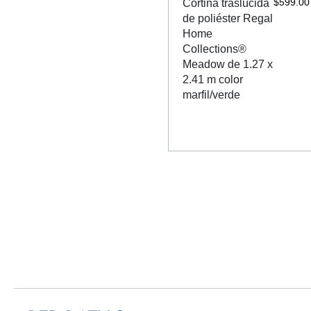
$
599.00
Cortina traslúcida
de poliéster Regal
Home
Collections®
Meadow de 1.27 x
2.41 m color
marfil/verde