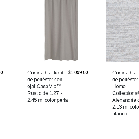
00
$
1,099.00
Cortina blackout
Cortina bla
de poliéster con
de poliéste
ojal CasaMia™
Home
Rustic de 1.27 x
Collections
2.45 m, color perla
Alexandria 
2.13 m, colo
blanco