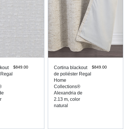
$
849.00
$
849.00
ckout
Cortina blackout
r Regal
de poliéster Regal
Home
®
Collections®
de
Alexandria de
r
2.13 m, color
natural