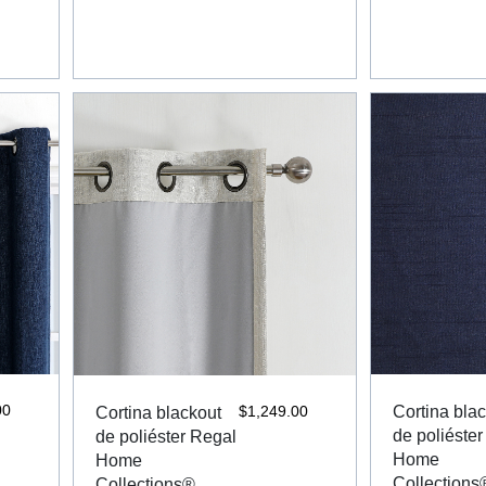
00
$
1,249.00
Cortina bla
Cortina blackout
de poliéste
de poliéster Regal
Home
Home
Collections
Collections®