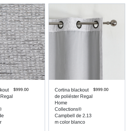
$
999.00
$
999.00
ckout
Cortina blackout
r Regal
de poliéster Regal
Home
®
Collections®
de
Campbell de 2.13
r
m color blanco