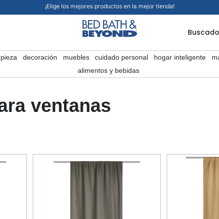
¡Elige los mejores productos en la mejor tienda!
Buscado
mpieza
decoración
muebles
cuidado personal
hogar inteligente
ma
alimentos y bebidas
para ventanas