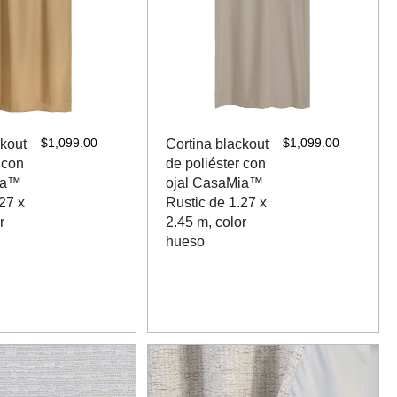
$
1,099.00
$
1,099.00
ckout
Cortina blackout
 con
de poliéster con
ia™
ojal CasaMia™
27 x
Rustic de 1.27 x
r
2.45 m, color
hueso