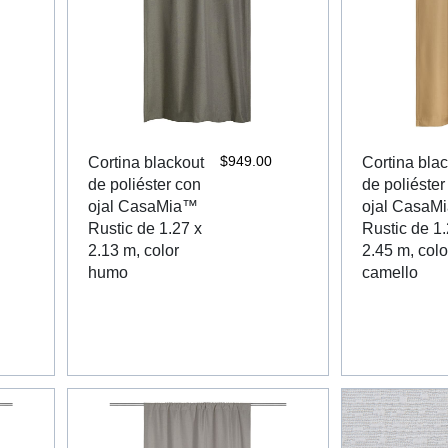
$
949.00
Cortina blackout
Cortina bla
de poliéster con
de poliéster
ojal CasaMia™
ojal CasaM
Rustic de 1.27 x
Rustic de 1.
2.13 m, color
2.45 m, colo
humo
camello