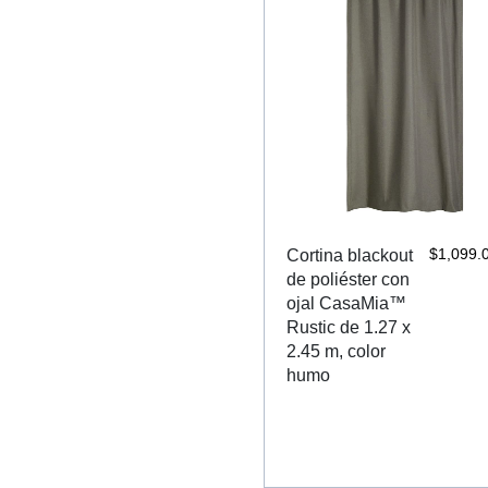
$
1,099.
Cortina blackout
de poliéster con
ojal CasaMia™
Rustic de 1.27 x
2.45 m, color
humo