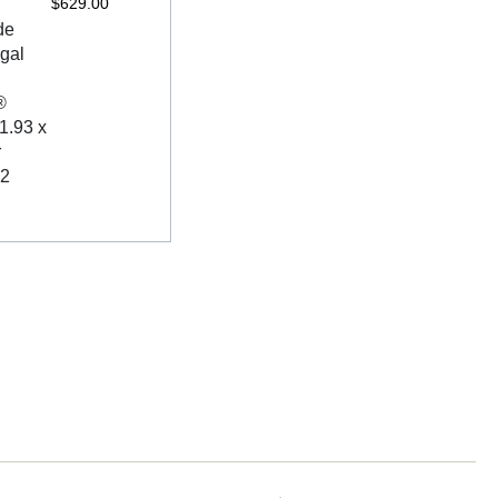
$
629.00
de
egal
®
1.93 x
r
 2