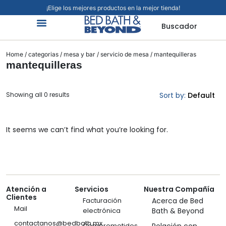
¡Elige los mejores productos en la mejor tienda!
Buscador
Home
/
categorias
/
mesa y bar
/
servicio de mesa
/ mantequilleras
mantequilleras
Showing all 0 results
Sort by:
Default
It seems we can’t find what you’re looking for.
Atención a
Servicios
Nuestra Compañía
Clientes
Facturación
Acerca de Bed
Mail
electrónica
Bath & Beyond
contactanos@bedbath.mx
Comprometidos