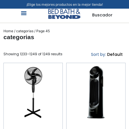
¡Elige los mejores productos en la mejor tienda!
Buscador
Organización Y Limpieza
Cuidado Personal
Hogar Inteligente
Mascotas Viajes Y Más
Jardín Y Exteriores
Alimentos Y Bebidas
Home
/
categorias
/ Page 45
categorias
Showing 1233–1249 of 1249 results
Sort by:
Default