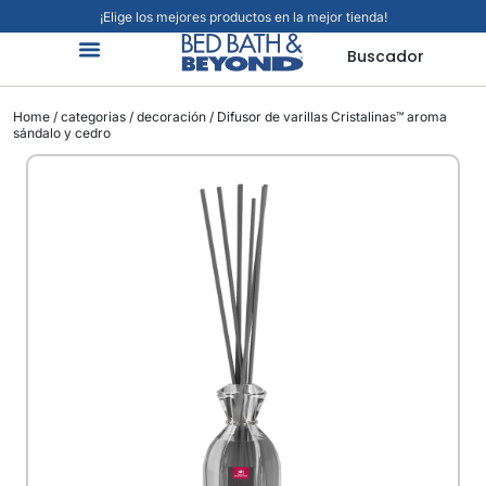
¡Elige los mejores productos en la mejor tienda!
Buscador
Home
/
categorias
/
decoración
/ Difusor de varillas Cristalinas™ aroma
sándalo y cedro