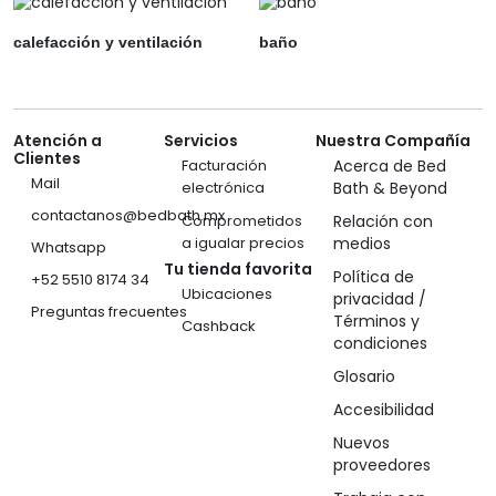
calefacción y ventilación
baño
Atención a
Servicios
Nuestra Compañía
Clientes
Facturación
Acerca de Bed
Mail
electrónica
Bath & Beyond
contactanos@bedbath.mx
Comprometidos
Relación con
a igualar precios
medios
Whatsapp
Tu tienda favorita
Política de
+52 5510 8174 34
Ubicaciones
privacidad /
Preguntas frecuentes
Términos y
Cashback
condiciones
Glosario
Accesibilidad
Nuevos
proveedores