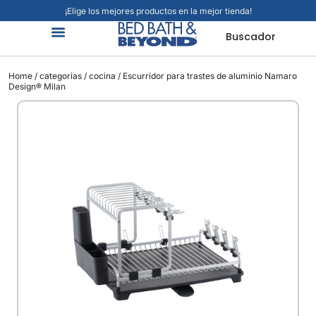
¡Elige los mejores productos en la mejor tienda!
Buscador
Home
/
categorias
/
cocina
/ Escurridor para trastes de aluminio Namaro
Design® Milan