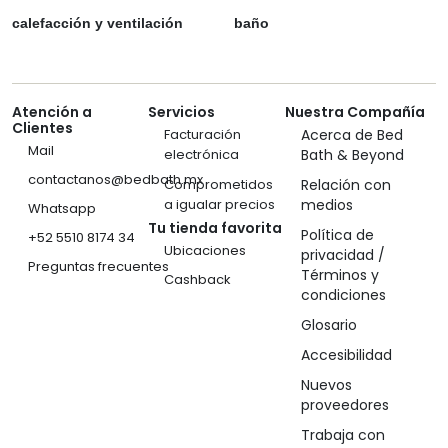
calefacción y ventilación
baño
Atención a
Servicios
Nuestra Compañía
Clientes
Facturación
Acerca de Bed
Mail
electrónica
Bath & Beyond
contactanos@bedbath.mx
Comprometidos
Relación con
a igualar precios
medios
Whatsapp
Tu tienda favorita
Política de
+52 5510 8174 34
Ubicaciones
privacidad /
Preguntas frecuentes
Términos y
Cashback
condiciones
Glosario
Accesibilidad
Nuevos
proveedores
Trabaja con