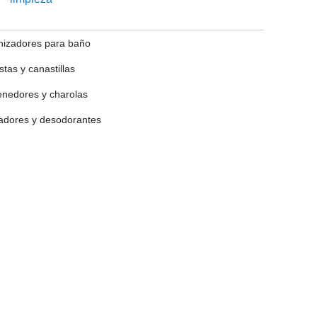
nizadores para baño
tas y canastillas
enedores y charolas
iadores y desodorantes