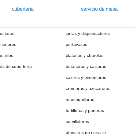
cubertería
servicio de mesa
ucharas
jarras y dispensadores
enedores
portavasos
uchillos
platones y charolas
ets de cubertería
botaneros y salseras
saleros y pimenteros
cremeras y azucareras
mantequilleras
tortilleros y paneras
servilleteros
utensilios de servicio