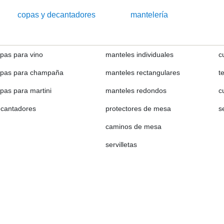
copas y decantadores
mantelería
pas para vino
manteles individuales
c
pas para champaña
manteles rectangulares
t
pas para martini
manteles redondos
c
cantadores
protectores de mesa
s
caminos de mesa
servilletas