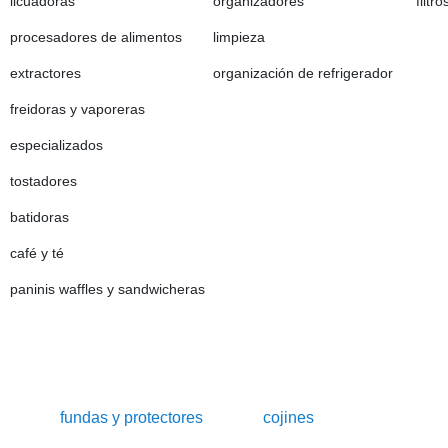
licuadoras
organizadores
filtr
procesadores de alimentos
limpieza
extractores
organización de refrigerador
freidoras y vaporeras
especializados
tostadores
batidoras
café y té
paninis waffles y sandwicheras
fundas y protectores
cojines