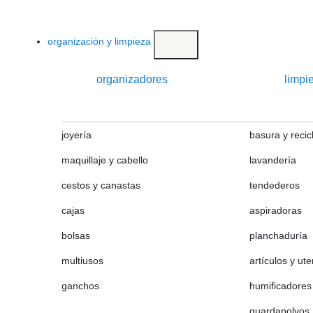
organización y limpieza
organizadores
limpi
joyería
basura y recic
maquillaje y cabello
lavandería
cestos y canastas
tendederos
cajas
aspiradoras
bolsas
planchaduría
multiusos
artículos y ute
ganchos
humificadores
guardapolvos