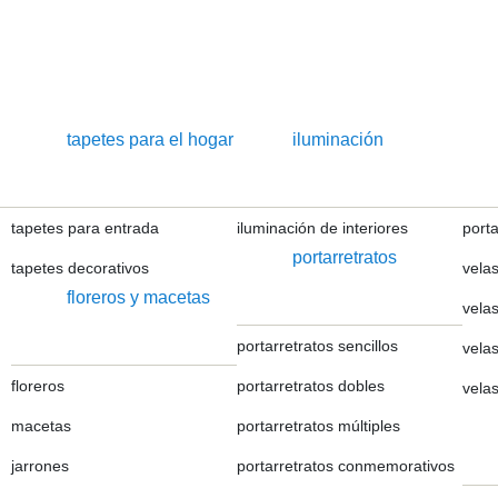
tapetes para el hogar
iluminación
tapetes para entrada
iluminación de interiores
port
portarretratos
tapetes decorativos
velas
floreros y macetas
vela
portarretratos sencillos
velas
floreros
portarretratos dobles
velas
macetas
portarretratos múltiples
jarrones
portarretratos conmemorativos