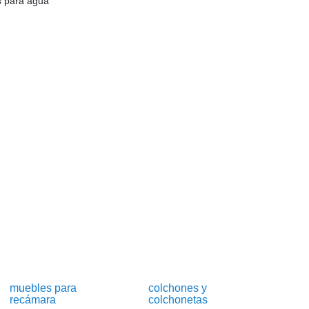
os para agua
muebles para
colchones y
recámara
colchonetas