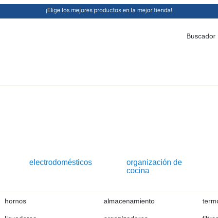
¡Elige los mejores productos en la mejor tienda!
Buscador
electrodomésticos
organización de
cocina
hornos
almacenamiento
term