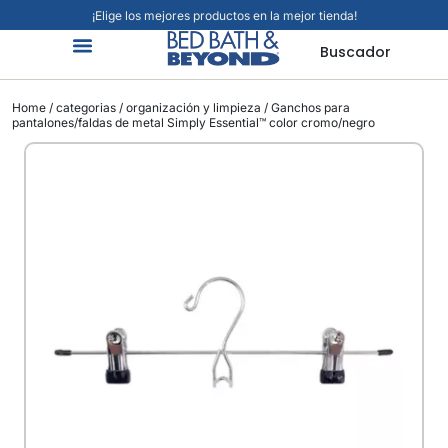
¡Elige los mejores productos en la mejor tienda!
Buscador
Organización Y Limpieza
Cuidado Personal
Hogar Inteligente
Mascotas Viajes Y Más
Jardín Y Exteriores
Alimentos Y Bebidas
Home
/
categorias
/
organización y limpieza
/ Ganchos para
pantalones/faldas de metal Simply Essential™ color cromo/negro