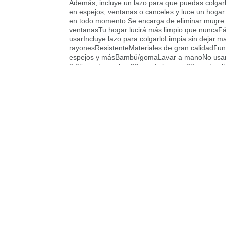
Además, incluye un lazo para que puedas colgarl
en espejos, ventanas o canceles y luce un hogar
en todo momento.Se encarga de eliminar mugre
ventanasTu hogar lucirá más limpio que nuncaF
usarIncluye lazo para colgarloLimpia sin dejar m
rayonesResistenteMateriales de gran calidadFun
espejos y másBambú/gomaLavar a manoNo usar
2.05 cm de ancho, 20 cm de largo y 28 cm de al
Especificaciones y Dimensiones
Recíbelo en la puerta de tu casa con Ra
Conoce
aquí
nuestro catalogo disponible en Rap
Recíbelo en la puerta de tu casa con Ub