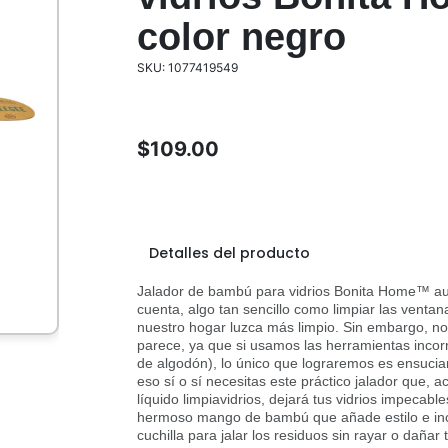
color negro
SKU: 1077419549
$
109.00
Detalles del producto
Jalador de bambú para vidrios Bonita Home™ 
cuenta, algo tan sencillo como limpiar las vent
nuestro hogar luzca más limpio. Sin embargo, no
parece, ya que si usamos las herramientas incor
de algodón), lo único que lograremos es ensucia
eso sí o sí necesitas este práctico jalador que,
líquido limpiavidrios, dejará tus vidrios impecab
hermoso mango de bambú que añade estilo e in
cuchilla para jalar los residuos sin rayar o dañar