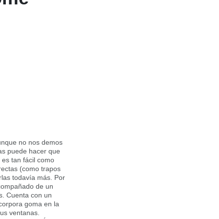
aunque no nos demos
anas puede hacer que
 es tan fácil como
rectas (como trapos
rlas todavía más. Por
 acompañado de un
les. Cuenta con un
corpora goma en la
 tus ventanas.