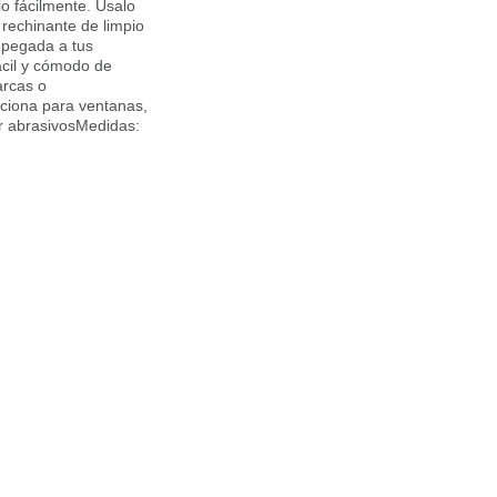
o fácilmente. Úsalo
 rechinante de limpio
 pegada a tus
ácil y cómodo de
arcas o
ciona para ventanas,
 abrasivosMedidas:
to
ppi
pi
er