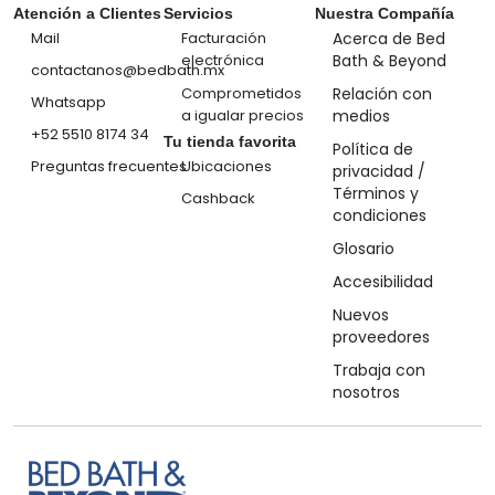
Atención a Clientes
Servicios
Nuestra Compañía
Mail
Facturación
Acerca de Bed
electrónica
Bath & Beyond
contactanos@bedbath.mx
Comprometidos
Relación con
Whatsapp
a igualar precios
medios
+52 5510 8174 34
Tu tienda favorita
Política de
Preguntas frecuentes
Ubicaciones
privacidad /
Términos y
Cashback
condiciones
Glosario
Accesibilidad
Nuevos
proveedores
Trabaja con
nosotros