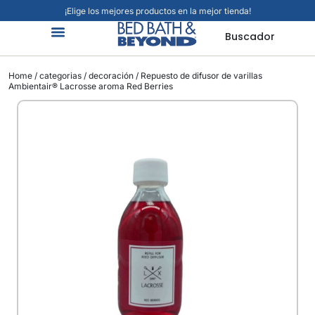
¡Elige los mejores productos en la mejor tienda!
Buscador
Organización Y Limpieza
Cuidado Personal
Hogar Inteligente
Mascotas Viajes Y Más
Jardín Y Exteriores
Alimentos Y Bebidas
Home
/
categorias
/
decoración
/ Repuesto de difusor de varillas
Ambientair® Lacrosse aroma Red Berries