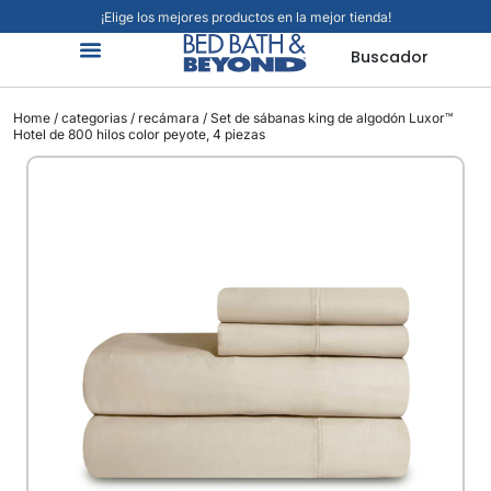
¡Elige los mejores productos en la mejor tienda!
Buscador
Organización Y Limpieza
Cuidado Personal
Hogar Inteligente
Mascotas Viajes Y Más
Jardín Y Exteriores
Alimentos Y Bebidas
Home
/
categorias
/
recámara
/ Set de sábanas king de algodón Luxor™
Hotel de 800 hilos color peyote, 4 piezas