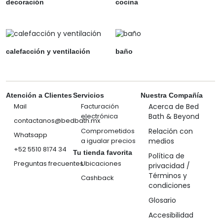
decoración
cocina
calefacción y ventilación
baño
Atención a Clientes
Servicios
Nuestra Compañía
Mail
Facturación
Acerca de Bed
electrónica
Bath & Beyond
contactanos@bedbath.mx
Comprometidos
Relación con
Whatsapp
a igualar precios
medios
+52 5510 8174 34
Tu tienda favorita
Política de
Preguntas frecuentes
Ubicaciones
privacidad /
Términos y
Cashback
condiciones
Glosario
Accesibilidad