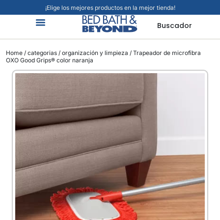
¡Elige los mejores productos en la mejor tienda!
Buscador
Organización Y Limpieza
Cuidado Personal
Hogar Inteligente
Mascotas Viajes Y Más
Jardín Y Exteriores
Alimentos Y Bebidas
Home
/
categorias
/
organización y limpieza
/ Trapeador de microfibra
OXO Good Grips® color naranja