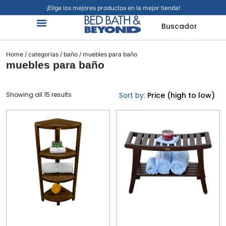
¡Elige los mejores productos en la mejor tienda!
Buscador
Organización Y Limpieza
Cuidado Personal
Hogar Inteligente
Mascotas Viajes Y Más
Jardín Y Exteriores
Alimentos Y Bebidas
Home
/
categorias
/
baño
/ muebles para baño
muebles para baño
Showing all 15 results
Sort by:
Price (high to low)