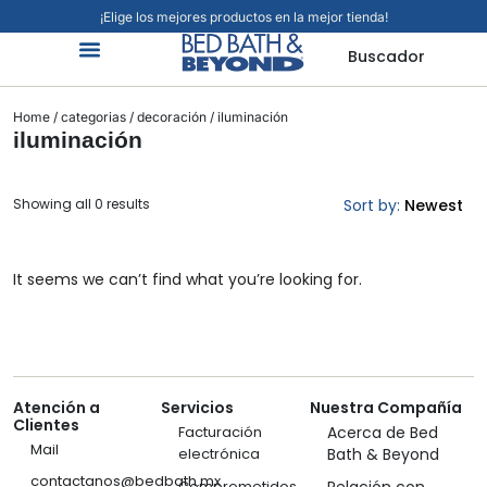
¡Elige los mejores productos en la mejor tienda!
Buscador
Organización Y Limpieza
Cuidado Personal
Hogar Inteligente
Mascotas Viajes Y Más
Jardín Y Exteriores
Alimentos Y Bebidas
Home
/
categorias
/
decoración
/ iluminación
iluminación
Showing all 0 results
Sort by:
Newest
It seems we can’t find what you’re looking for.
Atención a
Servicios
Nuestra Compañía
Clientes
Facturación
Acerca de Bed
Mail
electrónica
Bath & Beyond
contactanos@bedbath.mx
Comprometidos