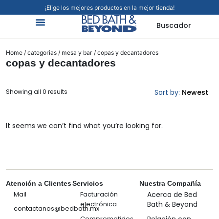
¡Elige los mejores productos en la mejor tienda!
Buscador
Organización Y Limpieza
Cuidado Personal
Hogar Inteligente
Mascotas Viajes Y Más
Jardín Y Exteriores
Alimentos Y Bebidas
Home
/
categorias
/
mesa y bar
/ copas y decantadores
copas y decantadores
Showing all 0 results
Sort by:
Newest
It seems we can’t find what you’re looking for.
Atención a Clientes
Servicios
Nuestra Compañía
Mail
Facturación
Acerca de Bed
electrónica
Bath & Beyond
contactanos@bedbath.mx
Comprometidos