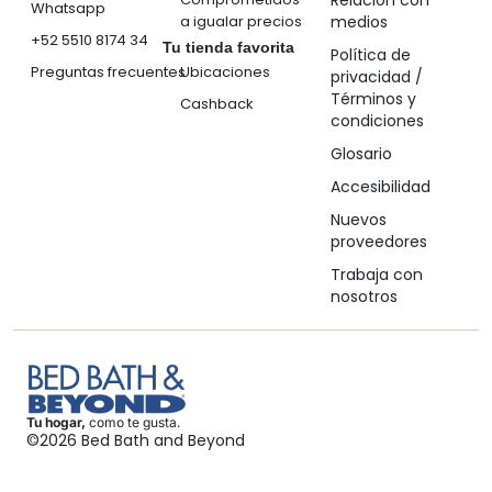
Relación con
Whatsapp
a igualar precios
medios
+52 5510 8174 34
Tu tienda favorita
Política de
Preguntas frecuentes
Ubicaciones
privacidad /
Términos y
Cashback
condiciones
Glosario
Accesibilidad
Nuevos
proveedores
Trabaja con
nosotros
Tu hogar,
como te gusta.
©2026 Bed Bath and Beyond