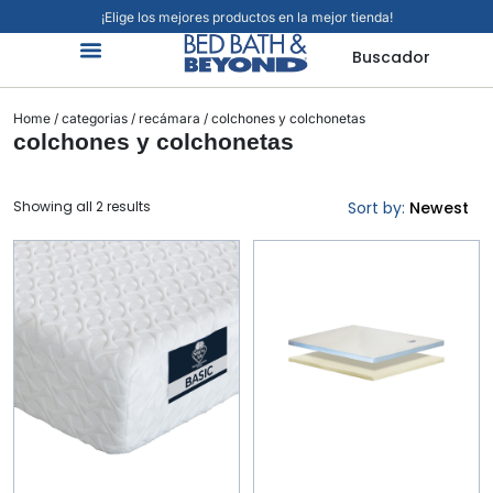
¡Elige los mejores productos en la mejor tienda!
Buscador
Home
/
categorias
/
recámara
/ colchones y colchonetas
colchones y colchonetas
Showing all 2 results
Sort by:
Newest