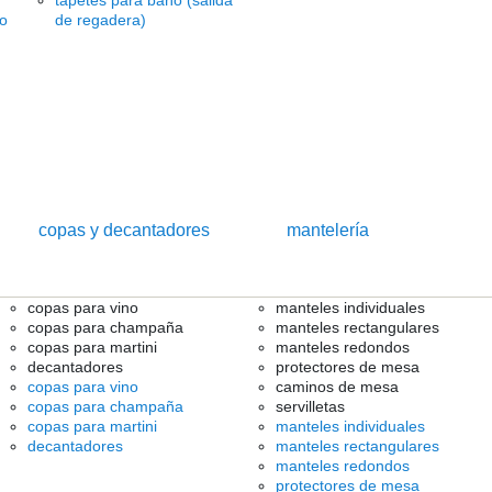
tapetes para baño (salida
ño
de regadera)
copas y decantadores
mantelería
copas para vino
manteles individuales
copas para champaña
manteles rectangulares
copas para martini
manteles redondos
decantadores
protectores de mesa
copas para vino
caminos de mesa
copas para champaña
servilletas
copas para martini
manteles individuales
decantadores
manteles rectangulares
manteles redondos
protectores de mesa