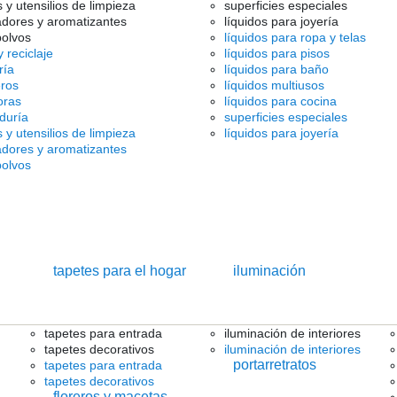
s y utensilios de limpieza
superficies especiales
adores y aromatizantes
líquidos para joyería
olvos
líquidos para ropa y telas
 reciclaje
líquidos para pisos
ría
líquidos para baño
ros
líquidos multiusos
oras
líquidos para cocina
duría
superficies especiales
s y utensilios de limpieza
líquidos para joyería
adores y aromatizantes
olvos
tapetes para el hogar
iluminación
tapetes para entrada
iluminación de interiores
tapetes decorativos
iluminación de interiores
portarretratos
tapetes para entrada
tapetes decorativos
floreros y macetas