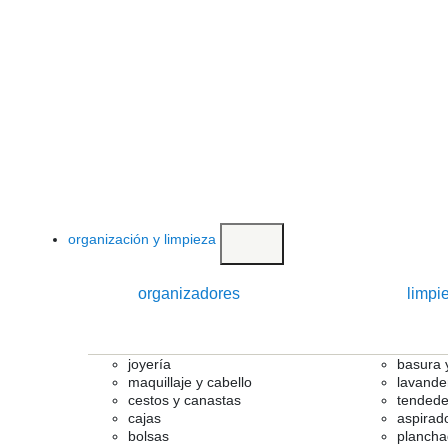
organización y limpieza
organizadores
limpi
joyería
basura y
maquillaje y cabello
lavande
cestos y canastas
tendede
cajas
aspirad
bolsas
plancha