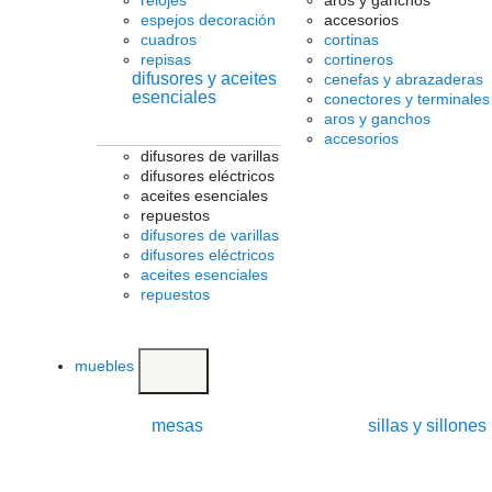
relojes
aros y ganchos
espejos decoración
accesorios
cuadros
cortinas
repisas
cortineros
difusores y aceites
cenefas y abrazaderas
esenciales
conectores y terminales
aros y ganchos
accesorios
difusores de varillas
difusores eléctricos
aceites esenciales
repuestos
difusores de varillas
difusores eléctricos
aceites esenciales
repuestos
muebles
mesas
sillas y sillones