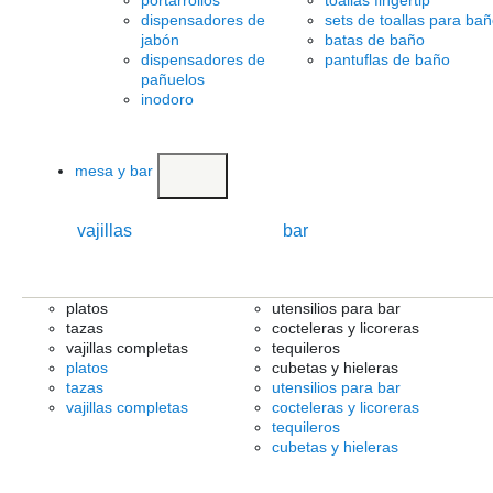
portarrollos
toallas fingertip
dispensadores de
sets de toallas para ba
jabón
batas de baño
dispensadores de
pantuflas de baño
pañuelos
inodoro
mesa y bar
vajillas
bar
platos
utensilios para bar
tazas
cocteleras y licoreras
vajillas completas
tequileros
platos
cubetas y hieleras
tazas
utensilios para bar
vajillas completas
cocteleras y licoreras
tequileros
cubetas y hieleras