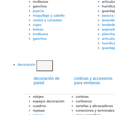
multiusos
artículo
ganchos
humific
joyería
guardap
maquillaje y cabello
basura y
cestos y canastas
lavande
cajas
tendede
bolsas
aspirad
multiusos
plancha
ganchos
artículo
humific
guardap
decoración
decoración de
cortinas y accesorios
pared
para ventanas
relojes
cortinas
espejos decoración
cortineros
cuadros
cenefas y abrazaderas
repisas
conectores y terminales