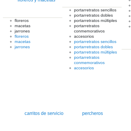
portarretratos sencillos
portarretratos dobles
floreros
portarretratos múltiples
macetas
portarretratos
jarrones
conmemorativos
floreros
accesorios
macetas
portarretratos sencillos
jarrones
portarretratos dobles
portarretratos múltiples
portarretratos
conmemorativos
accesorios
carritos de servicio
percheros