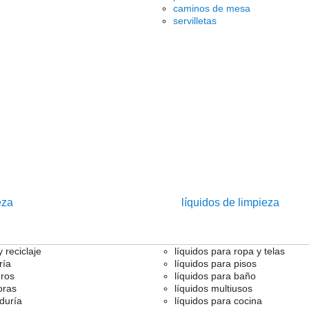
caminos de mesa
servilletas
eza
líquidos de limpieza
 reciclaje
líquidos para ropa y telas
ría
líquidos para pisos
ros
líquidos para baño
oras
líquidos multiusos
duría
líquidos para cocina