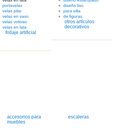
velas en lata
diseño estampado
portavelas
diseño liso
velas pilar
para silla
velas en vaso
de figuras
otros artículos
velas votivas
decorativos
velas en lata
follaje artificial
accesorios para
escaleras
muebles