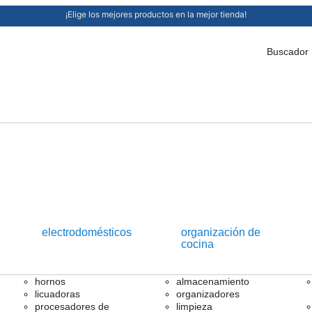
¡Elige los mejores productos en la mejor tienda!
Buscador
electrodomésticos
organización de
cocina
hornos
almacenamiento
licuadoras
organizadores
procesadores de
limpieza