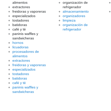
alimentos
organización de
extractores
refrigerador
freidoras y vaporeras
almacenamiento
especializados
organizadores
tostadores
limpieza
batidoras
organización de
café y té
refrigerador
paninis waffles y
sandwicheras
hornos
licuadoras
procesadores de
alimentos
extractores
freidoras y vaporeras
especializados
tostadores
batidoras
café y té
paninis waffles y
sandwicheras